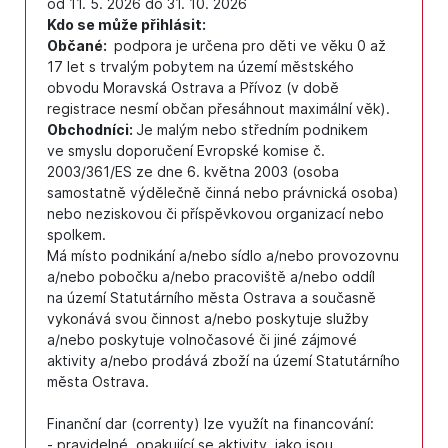
od 11. 5. 2026 do 31. 10. 2026
Kdo se může přihlásit:
Občané:
podpora je určena pro děti ve věku 0 až
17 let s trvalým pobytem na území městského
obvodu Moravská Ostrava a Přívoz (v době
registrace nesmí občan přesáhnout maximální věk).
Obchodníci:
Je malým nebo středním podnikem
ve smyslu doporučení Evropské komise č.
2003/361/ES ze dne 6. května 2003 (osoba
samostatně výdělečně činná nebo právnická osoba)
nebo neziskovou či příspěvkovou organizací nebo
spolkem.
Má místo podnikání a/nebo sídlo a/nebo provozovnu
a/nebo pobočku a/nebo pracoviště a/nebo oddíl
na území Statutárního města Ostrava a současně
vykonává svou činnost a/nebo poskytuje služby
a/nebo poskytuje volnočasové či jiné zájmové
aktivity a/nebo prodává zboží na území Statutárního
města Ostrava.
Finanční dar (correnty) lze využít na financování:
- pravidelné, opakující se aktivity, jako jsou