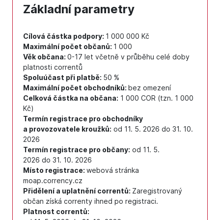
Základní parametry
Cílová částka podpory:
1 000 000 Kč
Maximální počet občanů:
1 000
Věk občana:
0-17 let včetně v průběhu celé doby
platnosti correntů
Spoluúčast při platbě:
50 %
Maximální počet obchodníků:
bez omezení
Celková částka na občana:
1 000 COR (tzn. 1 000
Kč)
Termín registrace pro obchodníky
a provozovatele kroužků:
od 11. 5. 2026 do 31. 10.
2026
Termín registrace pro občany:
od 11. 5.
2026 do 31. 10. 2026
Místo registrace:
webová stránka
moap.corrency.cz
Přidělení a uplatnění correntů:
Zaregistrovaný
občan získá correnty ihned po registraci.
Platnost correntů: