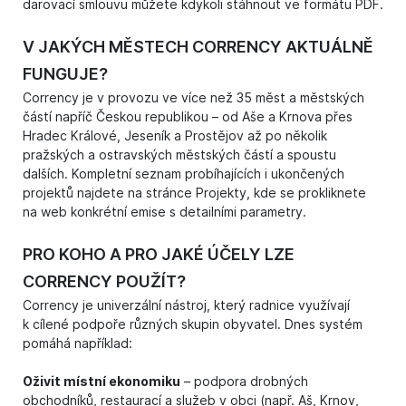
darovací smlouvu můžete kdykoli stáhnout ve formátu PDF.
V JAKÝCH MĚSTECH CORRENCY AKTUÁLNĚ
FUNGUJE?
Corrency je v provozu ve více než 35 měst a městských
částí napříč Českou republikou – od Aše a Krnova přes
Hradec Králové, Jeseník a Prostějov až po několik
pražských a ostravských městských částí a spoustu
dalších. Kompletní seznam probíhajících i ukončených
projektů najdete na stránce
Projekty
, kde se prokliknete
na web konkrétní emise s detailními parametry.
PRO KOHO A PRO JAKÉ ÚČELY LZE
CORRENCY POUŽÍT?
Corrency je univerzální nástroj, který radnice využívají
k cílené podpoře různých skupin obyvatel. Dnes systém
pomáhá například:
Oživit místní ekonomiku
– podpora drobných
obchodníků, restaurací a služeb v obci (např. Aš, Krnov,