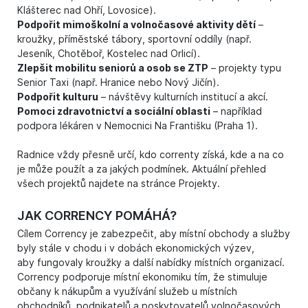
Klášterec nad Ohří, Lovosice).
Podpořit mimoškolní a volnočasové aktivity dětí
–
kroužky, příměstské tábory, sportovní oddíly (např.
Jeseník, Chotěboř, Kostelec nad Orlicí).
Zlepšit mobilitu seniorů a osob se ZTP
– projekty typu
Senior Taxi (např. Hranice nebo Nový Jičín).
Podpořit kulturu
– návštěvy kulturních institucí a akcí.
Pomoci zdravotnictví a sociální oblasti
– například
podpora lékáren v Nemocnici Na Františku (Praha 1).
Radnice vždy přesně určí, kdo correnty získá, kde a na co
je může použít a za jakých podmínek. Aktuální přehled
všech projektů najdete na stránce
Projekty
.
JAK CORRENCY POMÁHÁ?
Cílem Corrency je zabezpečit, aby místní obchody a služby
byly stále v chodu i v dobách ekonomických výzev,
aby fungovaly kroužky a další nabídky místních organizací.
Corrency podporuje místní ekonomiku tím, že stimuluje
občany k nákupům a využívání služeb u místních
obchodníků, podnikatelů a poskytovatelů volnočasových