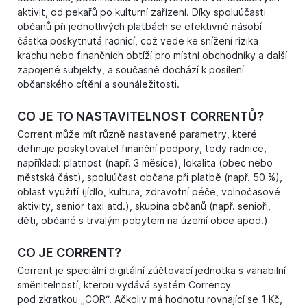
aktivit, od pekařů po kulturní zařízení. Díky spoluúčasti
občanů při jednotlivých platbách se efektivně násobí
částka poskytnutá radnicí, což vede ke snížení rizika
krachu nebo finančních obtíží pro místní obchodníky a další
zapojené subjekty, a současně dochází k posílení
občanského cítění a sounáležitosti.
CO JE TO NASTAVITELNOST CORRENTŮ?
Corrent může mít různě nastavené parametry, které
definuje poskytovatel finanční podpory, tedy radnice,
například: platnost (např. 3 měsíce), lokalita (obec nebo
městská část), spoluúčast občana při platbě (např. 50 %),
oblast využití (jídlo, kultura, zdravotní péče, volnočasové
aktivity, senior taxi atd.), skupina občanů (např. senioři,
děti, občané s trvalým pobytem na území obce apod.)
CO JE CORRENT?
Corrent je speciální digitální zúčtovací jednotka s variabilní
směnitelností, kterou vydává systém Corrency
pod zkratkou „COR“. Ačkoliv má hodnotu rovnající se 1 Kč,