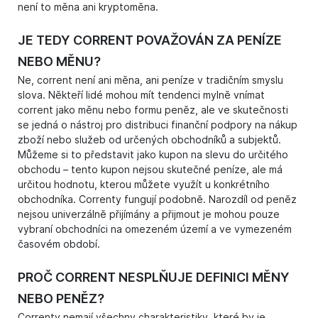
není to měna ani kryptoměna.
JE TEDY CORRENT POVAŽOVÁN ZA PENÍZE
NEBO MĚNU?
Ne, corrent není ani měna, ani peníze v tradičním smyslu
slova. Někteří lidé mohou mít tendenci mylně vnímat
corrent jako měnu nebo formu peněz, ale ve skutečnosti
se jedná o nástroj pro distribuci finanční podpory na nákup
zboží nebo služeb od určených obchodníků a subjektů.
Můžeme si to představit jako kupon na slevu do určitého
obchodu – tento kupon nejsou skutečné peníze, ale má
určitou hodnotu, kterou můžete využít u konkrétního
obchodníka. Correnty fungují podobně. Narozdíl od peněz
nejsou univerzálně přijímány a přijmout je mohou pouze
vybraní obchodníci na omezeném území a ve vymezeném
časovém období.
PROČ CORRENT NESPLŇUJE DEFINICI MĚNY
NEBO PENĚZ?
Correnty nemají všechny charakteristiky, které by je