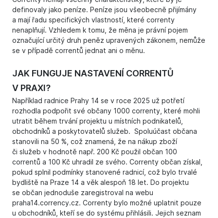
definovaly jako peníze. Peníze jsou všeobecně přijímány
a mají řadu specifických vlastností, které correnty
nenaplňují. Vzhledem k tomu, že měna je právní pojem
označující určitý druh peněz upravených zákonem, nemůže
se v případě correntů jednat ani o měnu.
JAK FUNGUJE NASTAVENÍ CORRENTŮ
V PRAXI?
Například radnice Prahy 14 se v roce 2025 už potřetí
rozhodla podpořit své občany 1000 correnty, které mohli
utratit během trvání projektu u místních podnikatelů,
obchodníků a poskytovatelů služeb. Spoluúčast občana
stanovili na 50 %, což znamená, že na nákup zboží
či služeb v hodnotě např. 200 Kč použil občan 100
correntů a 100 Kč uhradil ze svého. Correnty občan získal,
pokud splnil podmínky stanovené radnicí, což bylo trvalé
bydliště na Praze 14 a věk alespoň 18 let. Do projektu
se občan jednoduše zaregistroval na webu
praha14.corrency.cz. Correnty bylo možné uplatnit pouze
u obchodníků, kteří se do systému přihlásili. Jejich seznam