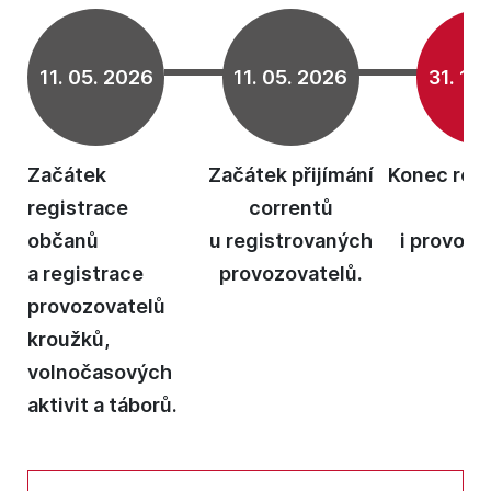
11. 05. 2026
11. 05. 2026
31. 10
Začátek
Začátek přijímání
Konec reg
registrace
correntů
občanů
u registrovaných
i provozo
a registrace
provozovatelů.
Uk
provozovatelů
př
kroužků,
co
volnočasových
aktivit a táborů.