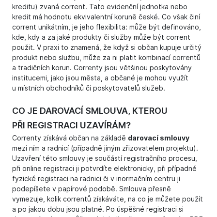
kreditu) zvaná corrent. Tato evidenční jednotka nebo
kredit má hodnotu ekvivalentní koruně české. Co však činí
corrent unikátním, je jeho flexibilita: může být definováno,
kde, kdy a za jaké produkty či služby může být corrent
použit. V praxi to znamená, že když si občan kupuje určitý
produkt nebo službu, může za ni platit kombinací correntů
a tradičních korun. Correnty jsou většinou poskytovány
institucemi, jako jsou města, a občané je mohou využít
u místních obchodníků či poskytovatelů služeb.
CO JE DAROVACÍ SMLOUVA, KTEROU
PŘI REGISTRACI UZAVÍRÁM?
Correnty získává občan na základě
darovací smlouvy
mezi ním a radnicí (případně jiným zřizovatelem projektu).
Uzavření této smlouvy je součástí registračního procesu,
při online registraci ji potvrdíte elektronicky, při případné
fyzické registraci na radnici či v inormačním centru ji
podepíšete v papírové podobě. Smlouva přesně
vymezuje, kolik correntů získáváte, na co je můžete použít
a po jakou dobu jsou platné. Po úspěšné registraci si